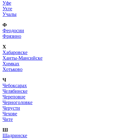
Уфе
Ухте
Учалы
Ф
Феодосии
Фрязино
Х
Хабаровске
Ханты-Мансийске
Химках
Хотьково
Ч
Чебоксарах
Челябинске
Череповце
Черноголовке
Черусти
Чехове
Чите
Ш
Шадринске