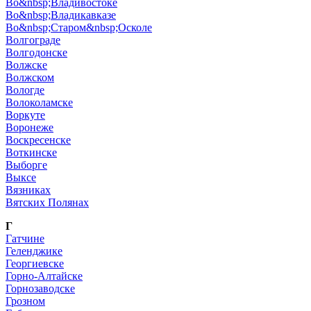
Во&nbsp;Владивостоке
Во&nbsp;Владикавказе
Во&nbsp;Старом&nbsp;Осколе
Волгограде
Волгодонске
Волжске
Волжском
Вологде
Волоколамске
Воркуте
Воронеже
Воскресенске
Воткинске
Выборге
Выксе
Вязниках
Вятских Полянах
Г
Гатчине
Геленджике
Георгиевске
Горно-Алтайске
Горнозаводске
Грозном