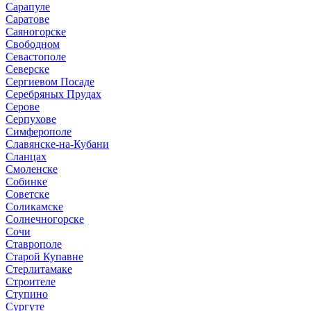
Сарапуле
Саратове
Саяногорске
Свободном
Севастополе
Северске
Сергиевом Посаде
Серебряных Прудах
Серове
Серпухове
Симферополе
Славянске-на-Кубани
Сланцах
Смоленске
Собинке
Советске
Соликамске
Солнечногорске
Сочи
Ставрополе
Старой Купавне
Стерлитамаке
Строителе
Ступино
Сургуте