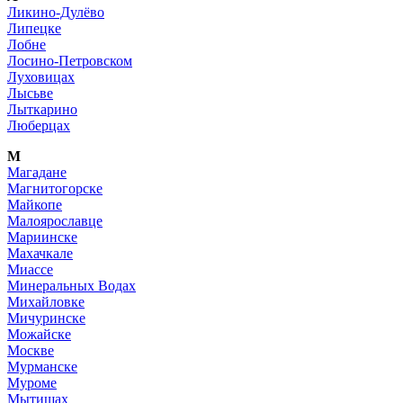
Ликино-Дулёво
Липецке
Лобне
Лосино-Петровском
Луховицах
Лысьве
Лыткарино
Люберцах
М
Магадане
Магнитогорске
Майкопе
Малоярославце
Мариинске
Махачкале
Миассе
Минеральных Водах
Михайловке
Мичуринске
Можайске
Москве
Мурманске
Муроме
Мытищах