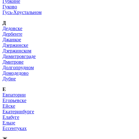
Губкине
Гуково
Гусь-Хрустальном
Д
Дедовске
Дербенте
Джанкое
Дзержинске
Дзержинском
Димитровграде
Дмитрове
Долгопрудном
Домодедово
Дубне
Е
Евпатории
Егорьевске
Ейске
Екатеринбурге
Елабуге
Ельце
Ессентуках
Ж