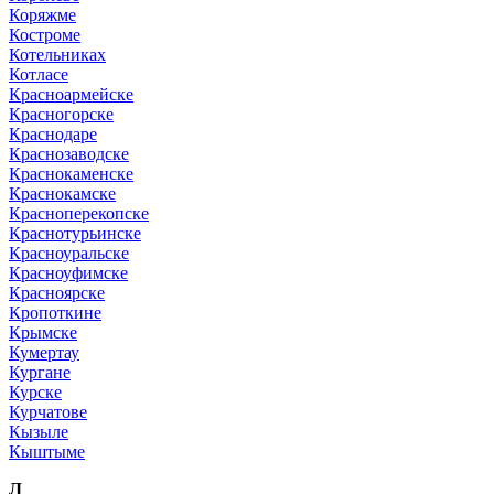
Коряжме
Костроме
Котельниках
Котласе
Красноармейске
Красногорске
Краснодаре
Краснозаводске
Краснокаменске
Краснокамске
Красноперекопске
Краснотурьинске
Красноуральске
Красноуфимске
Красноярске
Кропоткине
Крымске
Кумертау
Кургане
Курске
Курчатове
Кызыле
Кыштыме
Л