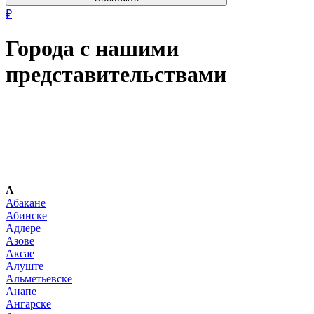
₽
Города с нашими
представительствами
А
Абакане
Абинске
Адлере
Азове
Аксае
Алуште
Альметьевске
Анапе
Ангарске