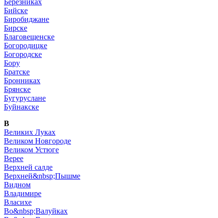
Березниках
Бийске
Биробиджане
Бирске
Благовещенске
Богородицке
Богородске
Бору
Братске
Бронниках
Брянске
Бугуруслане
Буйнакске
В
Великих Луках
Великом Новгороде
Великом Устюге
Верее
Верхней салде
Верхней&nbsp;Пышме
Видном
Владимире
Власихе
Во&nbsp;Валуйках