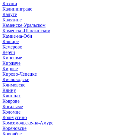
Казани
Калининграде
Калуге
Калязине
Каменске-Уральском
Каменске-Шахтинском
Камне-на-Оби
Кашире
Кемерово
Керчи
Кинешме
Киржаче
Кирове
Кирово-Чепецке
Кисловодске
Климовске
Клину
Клинцах
Коврове
Когалыме
Коломне
Кольчугино
Комсомольске-на-Амуре
Кореновске
Королёве