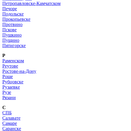
Петропавловске-Камчатском
Печоре
Подольске
Прокопьевске
Протвино
Пскове
Пушкино
Пущино
Пятигорске
Р
Раменском
Реутове
Ростове-на-Дону
Роше
Рубцовске
Рузаевке
Рузе
Рязани
С
СПБ
Салавате
Самаре
Саранске