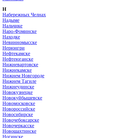
Н
Набережных Челнах
Надыме
Нальчике
Наро-Фоминске
Находке
Невинномысске
Нерюнгри
Нефтекамске
Нефтеюганске
Нижневартовске
Нижнекамске
Нижнем Новгороде
Нижнем Тагиле
Нижнеудинске
Новокузнецке
Новокуйбышевске
Новомосковске
Новороссийске
Новосибирске
Новочебоксарске
Новочеркасске
Новошахтинске
Ногинске