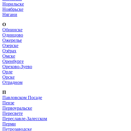
Норильске
Ноябрьске
Нягани
О
Обнинске
Одинцово
Ожерелье
Озерске
Озёрах
Омске
Оренбурге
Орехово-Зуево
Орле
Орске
Отрадном
П
Павловском Посаде
Пензе
Первоуральске
Пересвете
Переславле-Залесском
Перми
Петрозаводске