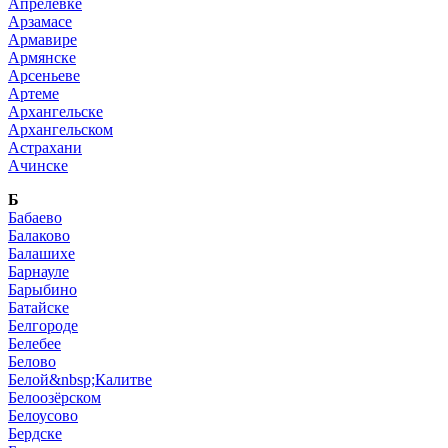
Апрелевке
Арзамасе
Армавире
Армянске
Арсеньеве
Артеме
Архангельске
Архангельском
Астрахани
Ачинске
Б
Бабаево
Балаково
Балашихе
Барнауле
Барыбино
Батайске
Белгороде
Белебее
Белово
Белой&nbsp;Калитве
Белоозёрском
Белоусово
Бердске