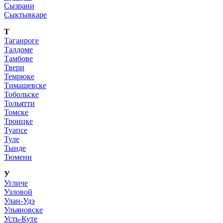
Сызрани
Сыктывкаре
Т
Таганроге
Талдоме
Тамбове
Твери
Темрюке
Тимашевске
Тобольске
Тольятти
Томске
Троицке
Туапсе
Туле
Тынде
Тюмени
У
Угличе
Узловой
Улан-Удэ
Ульяновске
Усть-Куте