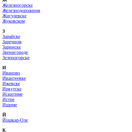
Железногорске
Железнодорожном
Жигулевске
Жуковском
З
Зарайске
Заречном
Заринске
Звенигороде
Зеленогорске
И
Иваново
Ивантеевке
Ижевске
Иркутске
Искитиме
Истре
Ишиме
Й
Йошкар-Оле
К